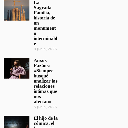
La
Sagrada
Familia,
historia de
un
monument
o
interminabl
e
8 junio, 2026
Anxos
Fazáns:
«Siempre
busqué
analizar las
relaciones
íntimas que
nos
afectan»
5 junio, 2026
El hijo de la
cómica, el