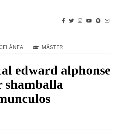
CELÁNEA
MÁSTER
tal edward alphonse
r shamballa
munculos