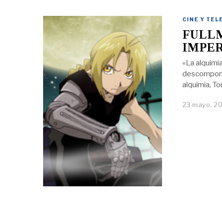
CINE Y TEL
FULLM
IMPE
«La alquimi
descompone 
alquimia, T
23 mayo, 20