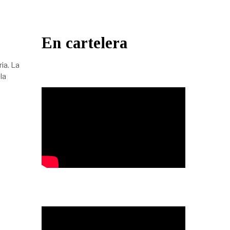
En cartelera
ia. La
la