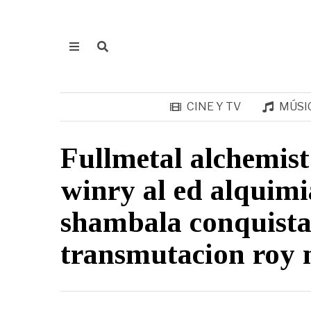
CINE Y TV
MÚSI
Fullmetal alchemis
winry al ed alquim
shambala conquist
transmutacion roy