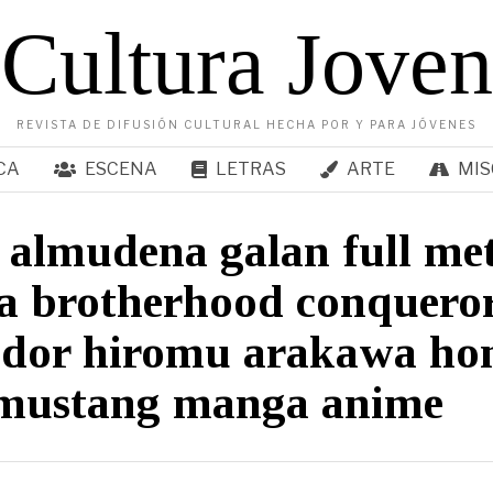
Cultura Joven
REVISTA DE DIFUSIÓN CULTURAL HECHA POR Y PARA JÓVENES
CA
ESCENA
LETRAS
ARTE
MIS
t almudena galan full me
ia brotherhood conquero
ador hiromu arakawa ho
 mustang manga anime