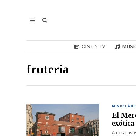
CINE Y TV
MÚSI
fruteria
MISCELÁNE
El Merc
exótic
A dos pasos