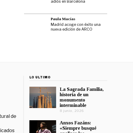
adiós en Barcelona
Paula Macías
Madrid acoge con éxito una
nueva edición de ARCO
LO ÚLTIMO
La Sagrada Familia,
historia de un
monumento
interminable
8 junio, 2026
tural de
Anxos Fazáns:
«Siempre busqué
licados