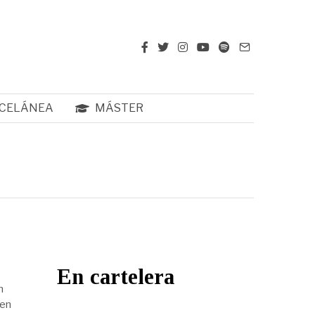
CELÁNEA
MÁSTER
En cartelera
n
gen