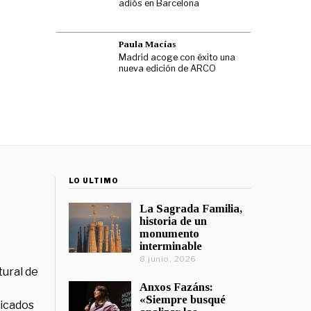
adiós en Barcelona
Paula Macías
Madrid acoge con éxito una
nueva edición de ARCO
LO ÚLTIMO
La Sagrada Familia,
historia de un
monumento
interminable
8 junio, 2026
tural de
Anxos Fazáns:
«Siempre busqué
licados