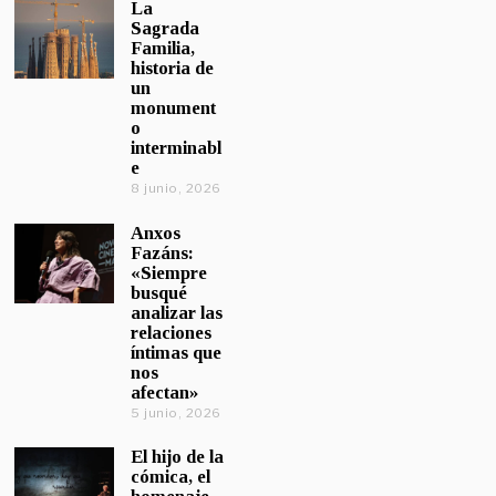
La
Sagrada
Familia,
historia de
un
monument
o
interminabl
e
8 junio, 2026
Anxos
Fazáns:
«Siempre
busqué
analizar las
relaciones
íntimas que
nos
afectan»
5 junio, 2026
El hijo de la
cómica, el