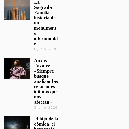
La
Sagrada
Familia,
historia de
un
monument
o
interminabl
e
8 junio, 2026
Anxos
Fazáns:
«Siempre
busqué
analizar las
relaciones
íntimas que
nos
afectan»
5 junio, 2026
El hijo de la
cómica, el