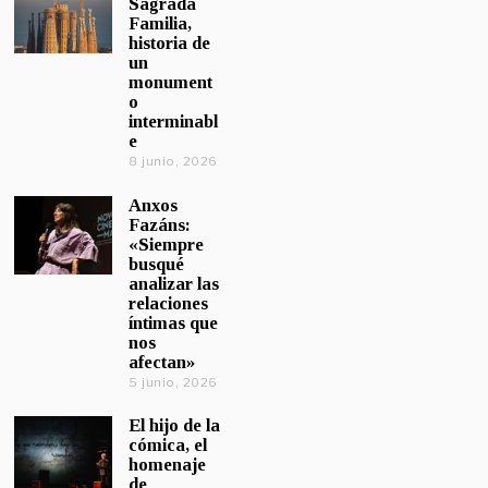
Sagrada
Familia,
historia de
un
monument
o
interminabl
e
8 junio, 2026
Anxos
Fazáns:
«Siempre
busqué
analizar las
relaciones
íntimas que
nos
afectan»
5 junio, 2026
El hijo de la
cómica, el
homenaje
de