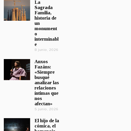
La
Sagrada
Familia,
historia de
un
monument
o
interminabl
e
8 junio, 2026
Anxos
Fazáns:
«Siempre
busqué
analizar las
relaciones
íntimas que
nos
afectan»
5 junio, 2026
El hijo de la
cómica, el