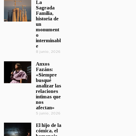
La
Sagrada
Familia,
historia de
un
monument
o
interminabl
e
8 junio, 2026
Anxos
Fazáns:
«Siempre
busqué
analizar las
relaciones
íntimas que
nos
afectan»
5 junio, 2026
El hijo de la
cómica, el