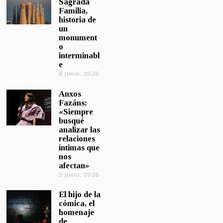
Sagrada
Familia,
historia de
un
monument
o
interminabl
e
8 junio, 2026
Anxos
Fazáns:
«Siempre
busqué
analizar las
relaciones
íntimas que
nos
afectan»
5 junio, 2026
El hijo de la
cómica, el
homenaje
de