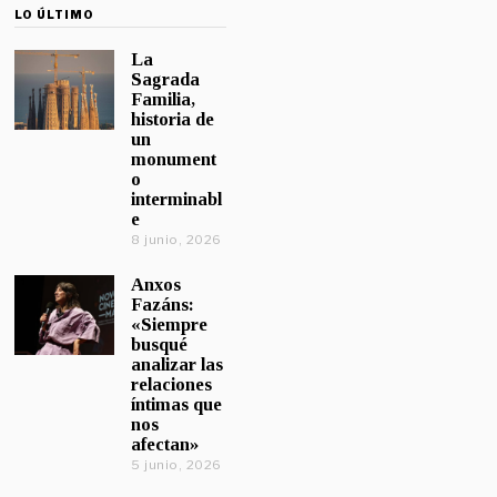
LO ÚLTIMO
La
Sagrada
Familia,
historia de
un
monument
o
interminabl
e
8 junio, 2026
Anxos
Fazáns:
«Siempre
busqué
analizar las
relaciones
íntimas que
nos
afectan»
5 junio, 2026