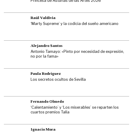
Princesa de Asturias de las Artes 2026
Raúl Valdivia
‘Marty Supreme’ y la codicia del sueño americano
Alejandro Santos
Antonio Tamayo: «Pinto por necesidad de expresión,
no por la fama»
Paula Rodríguez
Los secretos ocultos de Sevilla
Fernando Olmedo
‘Calentamiento’ y ‘Los miserables’ se reparten los
cuartos premios Talía
Ignacio Mora