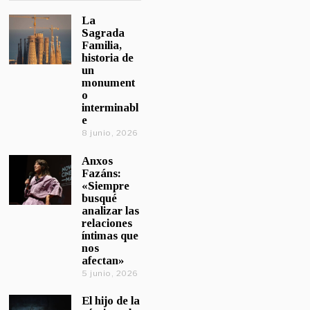
La
Sagrada
Familia,
historia de
un
monument
o
interminabl
e
8 junio, 2026
Anxos
Fazáns:
«Siempre
busqué
analizar las
relaciones
íntimas que
nos
afectan»
5 junio, 2026
El hijo de la