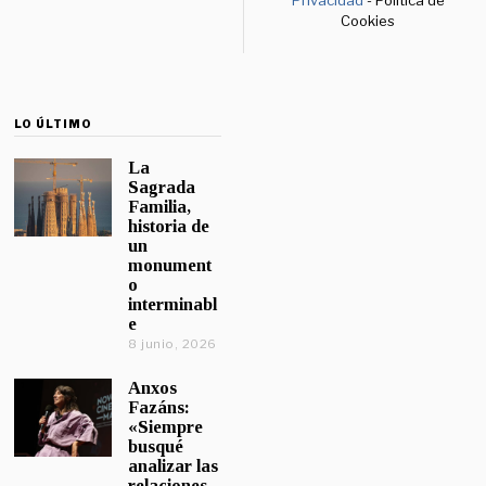
Privacidad
- Política de
Cookies
LO ÚLTIMO
La
Sagrada
Familia,
historia de
un
monument
o
interminabl
e
8 junio, 2026
Anxos
Fazáns:
«Siempre
busqué
analizar las
relaciones