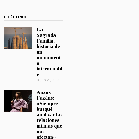
LO ÚLTIMO
La
Sagrada
Familia,
historia de
un
monument
o
interminabl
e
8 junio, 2026
Anxos
Fazáns:
«Siempre
busqué
analizar las
relaciones
íntimas que
nos
afectan»