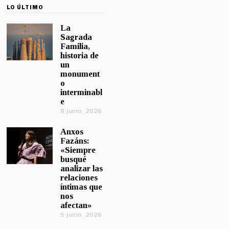
LO ÚLTIMO
La
Sagrada
Familia,
historia de
un
monument
o
interminabl
e
8 junio, 2026
Anxos
Fazáns:
«Siempre
busqué
analizar las
relaciones
íntimas que
nos
afectan»
5 junio, 2026