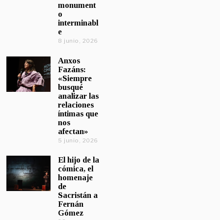
monument
o
interminabl
e
8 junio, 2026
Anxos
Fazáns:
«Siempre
busqué
analizar las
relaciones
íntimas que
nos
afectan»
5 junio, 2026
El hijo de la
cómica, el
homenaje
de
Sacristán a
Fernán
Gómez