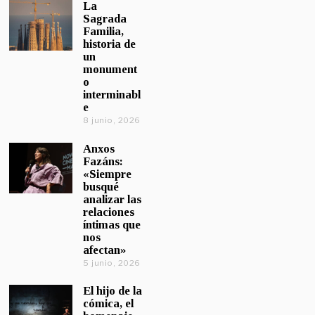
La
Sagrada
Familia,
historia de
un
monument
o
interminabl
e
8 junio, 2026
Anxos
Fazáns:
«Siempre
busqué
analizar las
relaciones
íntimas que
nos
afectan»
5 junio, 2026
El hijo de la
cómica, el