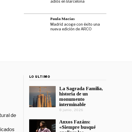
adiós en Barcelona
Paula Macías
Madrid acoge con éxito una
nueva edición de ARCO
LO ÚLTIMO
La Sagrada Familia,
historia de un
monumento
interminable
8 junio, 2026
tural de
Anxos Fazáns:
«Siempre busqué
licados