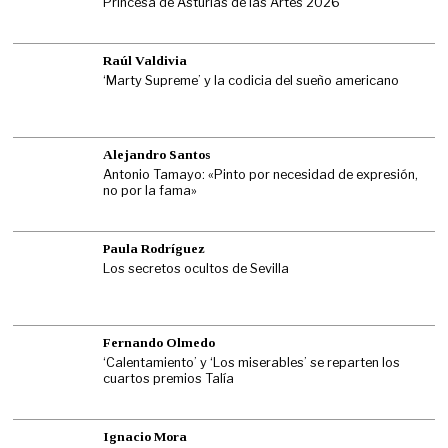
Princesa de Asturias de las Artes 2026
Raúl Valdivia
‘Marty Supreme’ y la codicia del sueño americano
Alejandro Santos
Antonio Tamayo: «Pinto por necesidad de expresión,
no por la fama»
Paula Rodríguez
Los secretos ocultos de Sevilla
Fernando Olmedo
‘Calentamiento’ y ‘Los miserables’ se reparten los
cuartos premios Talía
Ignacio Mora