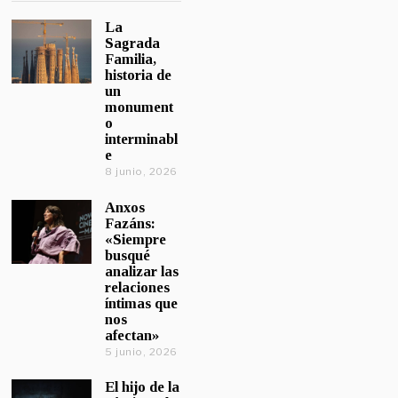
La
Sagrada
Familia,
historia de
un
monument
o
interminabl
e
8 junio, 2026
Anxos
Fazáns:
«Siempre
busqué
analizar las
relaciones
íntimas que
nos
afectan»
5 junio, 2026
El hijo de la