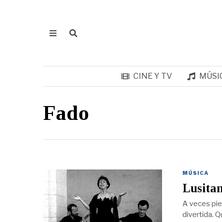
CINE Y TV
MÚSI
Fado
MÚSICA
Lusitan
A veces pie
divertida. Q