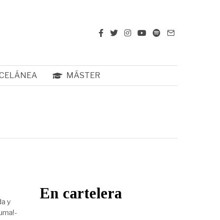
CELÁNEA
MÁSTER
En cartelera
da y
luma!-