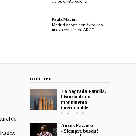
adiós en Barcelona
Paula Macías
Madrid acoge con éxito una
nueva edición de ARCO
LO ÚLTIMO
La Sagrada Familia,
historia de un
monumento
interminable
8 junio, 2026
tural de
Anxos Fazáns:
«Siempre busqué
licados