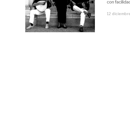
con facilid
12 diciembr