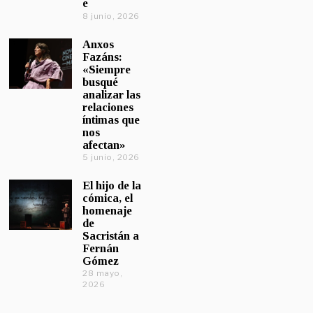
e
8 junio, 2026
Anxos
Fazáns:
«Siempre
busqué
analizar las
relaciones
íntimas que
nos
afectan»
5 junio, 2026
El hijo de la
cómica, el
homenaje
de
Sacristán a
Fernán
Gómez
28 mayo,
2026