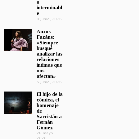
o
interminabl
e
8 junio, 2026
Anxos
Fazáns:
«Siempre
busqué
analizar las
relaciones
íntimas que
nos
afectan»
5 junio, 2026
El hijo de la
cómica, el
homenaje
de
Sacristán a
Fernán
Gómez
28 mayo,
2026