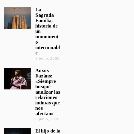
La
Sagrada
Familia,
historia de
un
monument
o
interminabl
e
8 junio, 2026
Anxos
Fazáns:
«Siempre
busqué
analizar las
relaciones
íntimas que
nos
afectan»
5 junio, 2026
El hijo de la