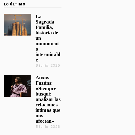
LO ÚLTIMO
La
Sagrada
Familia,
historia de
un
monument
o
interminabl
e
8 junio, 2026
Anxos
Fazáns:
«Siempre
busqué
analizar las
relaciones
íntimas que
nos
afectan»
5 junio, 2026