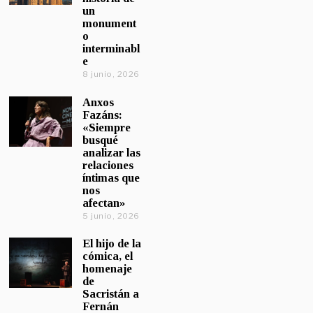
un
monument
o
interminabl
e
8 junio, 2026
Anxos
Fazáns:
«Siempre
busqué
analizar las
relaciones
íntimas que
nos
afectan»
5 junio, 2026
El hijo de la
cómica, el
homenaje
de
Sacristán a
Fernán