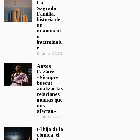
La
Sagrada
Familia,
historia de
un
monument
o
interminabl
e
8 junio, 2026
Anxos
Fazáns:
«Siempre
busqué
analizar las
relaciones
íntimas que
nos
afectan»
5 junio, 2026
El hijo de la
cómica, el