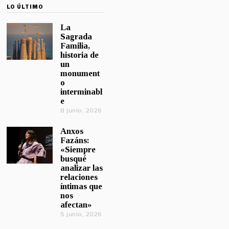
LO ÚLTIMO
La
Sagrada
Familia,
historia de
un
monument
o
interminabl
e
8 junio, 2026
Anxos
Fazáns:
«Siempre
busqué
analizar las
relaciones
íntimas que
nos
afectan»
5 junio, 2026