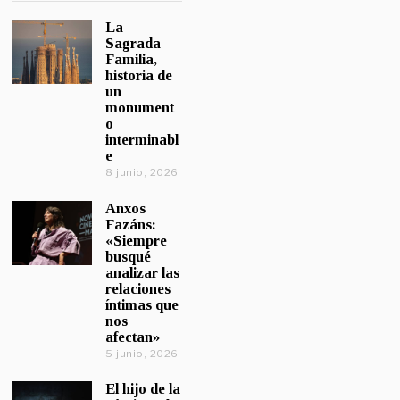
La
Sagrada
Familia,
historia de
un
monument
o
interminabl
e
8 junio, 2026
Anxos
Fazáns:
«Siempre
busqué
analizar las
relaciones
íntimas que
nos
afectan»
5 junio, 2026
El hijo de la