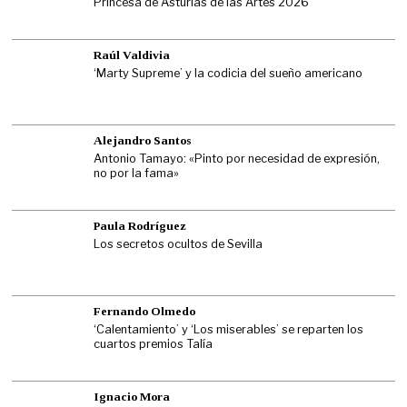
Princesa de Asturias de las Artes 2026
Raúl Valdivia
‘Marty Supreme’ y la codicia del sueño americano
Alejandro Santos
Antonio Tamayo: «Pinto por necesidad de expresión,
no por la fama»
Paula Rodríguez
Los secretos ocultos de Sevilla
Fernando Olmedo
‘Calentamiento’ y ‘Los miserables’ se reparten los
cuartos premios Talía
Ignacio Mora