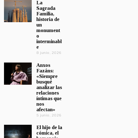
La
Sagrada
Familia,
historia de
un
monument
o
interminabl
e
8 junio, 2026
Anxos
Fazáns:
«Siempre
busqué
analizar las
relaciones
íntimas que
nos
afectan»
5 junio, 2026
El hijo de la
cómica, el