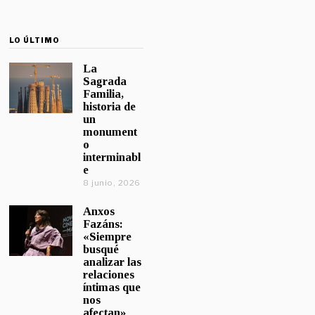
LO ÚLTIMO
La
Sagrada
Familia,
historia de
un
monument
o
interminabl
e
8 junio, 2026
Anxos
Fazáns:
«Siempre
busqué
analizar las
relaciones
íntimas que
nos
afectan»