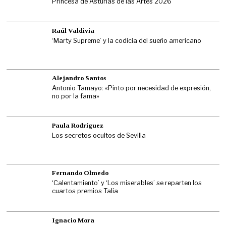
Princesa de Asturias de las Artes 2026
Raúl Valdivia
‘Marty Supreme’ y la codicia del sueño americano
Alejandro Santos
Antonio Tamayo: «Pinto por necesidad de expresión,
no por la fama»
Paula Rodríguez
Los secretos ocultos de Sevilla
Fernando Olmedo
‘Calentamiento’ y ‘Los miserables’ se reparten los
cuartos premios Talía
Ignacio Mora