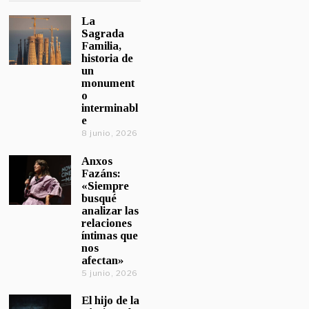
La
Sagrada
Familia,
historia de
un
monument
o
interminabl
e
8 junio, 2026
Anxos
Fazáns:
«Siempre
busqué
analizar las
relaciones
íntimas que
nos
afectan»
5 junio, 2026
El hijo de la