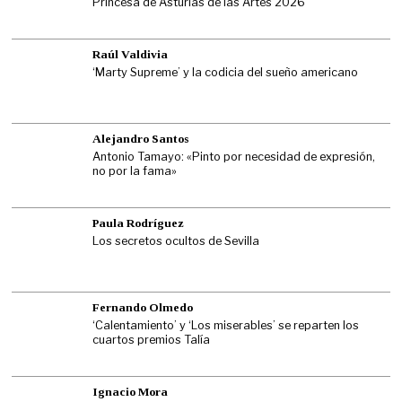
Princesa de Asturias de las Artes 2026
Raúl Valdivia
‘Marty Supreme’ y la codicia del sueño americano
Alejandro Santos
Antonio Tamayo: «Pinto por necesidad de expresión,
no por la fama»
Paula Rodríguez
Los secretos ocultos de Sevilla
Fernando Olmedo
‘Calentamiento’ y ‘Los miserables’ se reparten los
cuartos premios Talía
Ignacio Mora