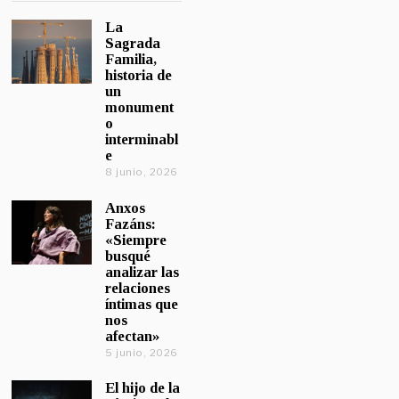
La
Sagrada
Familia,
historia de
un
monument
o
interminabl
e
8 junio, 2026
Anxos
Fazáns:
«Siempre
busqué
analizar las
relaciones
íntimas que
nos
afectan»
5 junio, 2026
El hijo de la