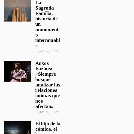
La
Sagrada
Familia,
historia de
un
monument
o
interminabl
e
8 junio, 2026
Anxos
Fazáns:
«Siempre
busqué
analizar las
relaciones
íntimas que
nos
afectan»
5 junio, 2026
El hijo de la
cómica, el