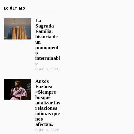
LO ÚLTIMO
La
Sagrada
Familia,
historia de
un
monument
o
interminabl
e
8 junio, 2026
Anxos
Fazáns:
«Siempre
busqué
analizar las
relaciones
íntimas que
nos
afectan»
5 junio, 2026