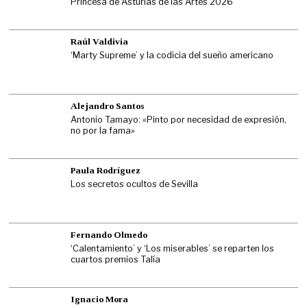
Princesa de Asturias de las Artes 2026
Raúl Valdivia
‘Marty Supreme’ y la codicia del sueño americano
Alejandro Santos
Antonio Tamayo: «Pinto por necesidad de expresión,
no por la fama»
Paula Rodríguez
Los secretos ocultos de Sevilla
Fernando Olmedo
‘Calentamiento’ y ‘Los miserables’ se reparten los
cuartos premios Talía
Ignacio Mora