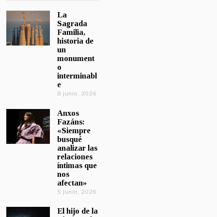
La
Sagrada
Familia,
historia de
un
monument
o
interminabl
e
8 junio, 2026
Anxos
Fazáns:
«Siempre
busqué
analizar las
relaciones
íntimas que
nos
afectan»
5 junio, 2026
El hijo de la