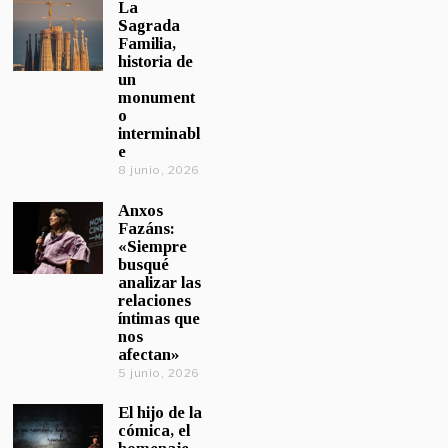
La
Sagrada
Familia,
historia de
un
monument
o
interminabl
e
8 junio, 2026
Anxos
Fazáns:
«Siempre
busqué
analizar las
relaciones
íntimas que
nos
afectan»
5 junio, 2026
El hijo de la
cómica, el