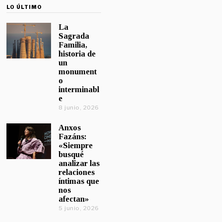
LO ÚLTIMO
La
Sagrada
Familia,
historia de
un
monument
o
interminabl
e
8 junio, 2026
Anxos
Fazáns:
«Siempre
busqué
analizar las
relaciones
íntimas que
nos
afectan»
5 junio, 2026