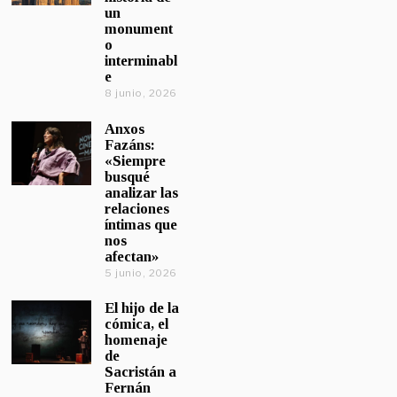
un
monument
o
interminabl
e
8 junio, 2026
Anxos
Fazáns:
«Siempre
busqué
analizar las
relaciones
íntimas que
nos
afectan»
5 junio, 2026
El hijo de la
cómica, el
homenaje
de
Sacristán a
Fernán