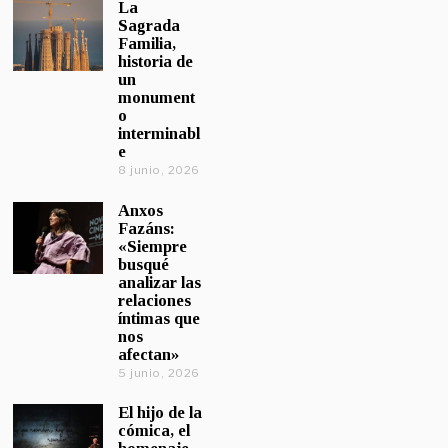
La
Sagrada
Familia,
historia de
un
monument
o
interminabl
e
8 junio, 2026
Anxos
Fazáns:
«Siempre
busqué
analizar las
relaciones
íntimas que
nos
afectan»
5 junio, 2026
El hijo de la
cómica, el