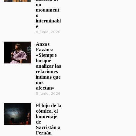
un
monument
o
interminabl
e
8 junio, 2026
Anxos
Fazáns:
«Siempre
busqué
analizar las
relaciones
íntimas que
nos
afectan»
5 junio, 2026
El hijo de la
cómica, el
homenaje
de
Sacristán a
Fernán