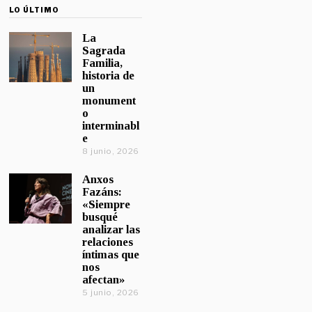
LO ÚLTIMO
La
Sagrada
Familia,
historia de
un
monument
o
interminabl
e
8 junio, 2026
Anxos
Fazáns:
«Siempre
busqué
analizar las
relaciones
íntimas que
nos
afectan»
5 junio, 2026