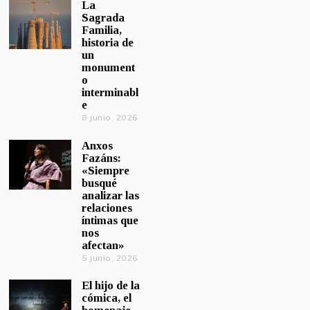
La
Sagrada
Familia,
historia de
un
monument
o
interminabl
e
8 junio, 2026
Anxos
Fazáns:
«Siempre
busqué
analizar las
relaciones
íntimas que
nos
afectan»
5 junio, 2026
El hijo de la
cómica, el