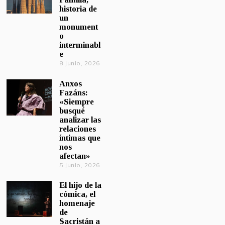
historia de
un
monument
o
interminabl
e
8 junio, 2026
Anxos
Fazáns:
«Siempre
busqué
analizar las
relaciones
íntimas que
nos
afectan»
5 junio, 2026
El hijo de la
cómica, el
homenaje
de
Sacristán a