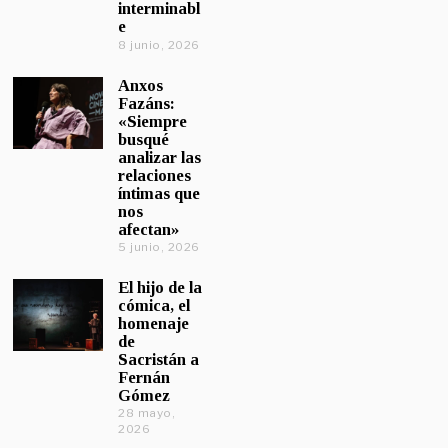
interminabl
e
8 junio, 2026
Anxos
Fazáns:
«Siempre
busqué
analizar las
relaciones
íntimas que
nos
afectan»
5 junio, 2026
El hijo de la
cómica, el
homenaje
de
Sacristán a
Fernán
Gómez
28 mayo,
2026