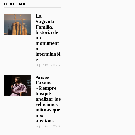
LO ÚLTIMO
La
Sagrada
Familia,
historia de
un
monument
o
interminabl
e
8 junio, 2026
Anxos
Fazáns:
«Siempre
busqué
analizar las
relaciones
íntimas que
nos
afectan»
5 junio, 2026