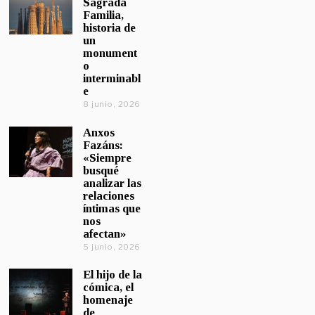
Sagrada
Familia,
historia de
un
monument
o
interminabl
e
8 junio, 2026
Anxos
Fazáns:
«Siempre
busqué
analizar las
relaciones
íntimas que
nos
afectan»
5 junio, 2026
El hijo de la
cómica, el
homenaje
de