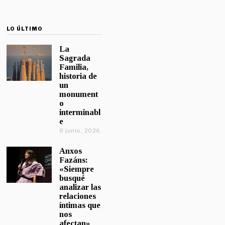
LO ÚLTIMO
La
Sagrada
Familia,
historia de
un
monument
o
interminabl
e
8 junio, 2026
Anxos
Fazáns:
«Siempre
busqué
analizar las
relaciones
íntimas que
nos
afectan»