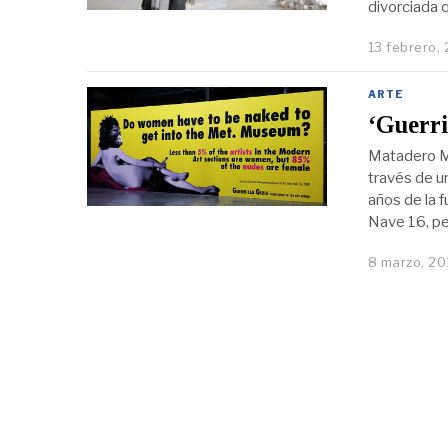
divorciada q
13 febrero,
ARTE
‘Guerri
Matadero Mad
través de u
años de la f
Nave 16, p
8 marzo, 20