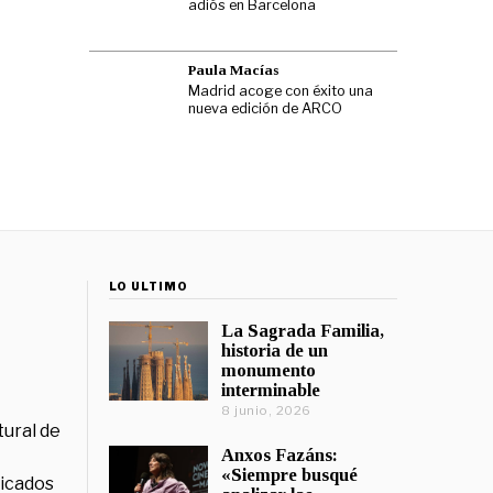
adiós en Barcelona
Paula Macías
Madrid acoge con éxito una
nueva edición de ARCO
LO ÚLTIMO
La Sagrada Familia,
historia de un
monumento
interminable
8 junio, 2026
tural de
Anxos Fazáns:
«Siempre busqué
licados