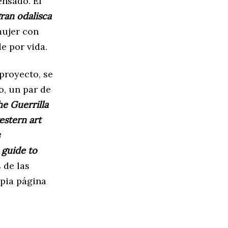
ensado. El
ran odalisca
mujer con
e por vida.
proyecto, se
o, un par de
e Guerrilla
estern art
 guide to
 de las
opia página