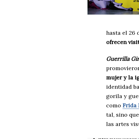
hasta el 26 
ofrecen visi
Guerrilla Gir
promovieron
mujer y la i
identidad b
gorila y gue
como
Frida
tal, sino qu
las artes vi