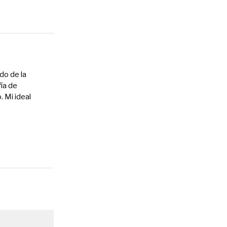
do de la
fía de
. Mi ideal