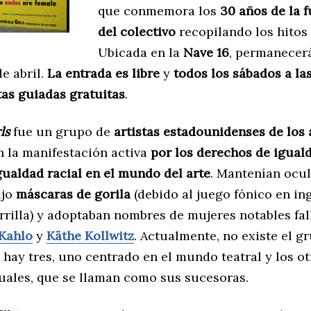
que conmemora los
30 años de la 
del colectivo
recopilando los hitos 
Ubicada en la
Nave 16
, permanecerá
de abril.
La entrada es libre
y
todos los sábados a las
tas guiadas gratuitas
.
ls
fue un grupo de
artistas estadounidenses de los
 la manifestación activa
por los derechos de iguald
gualdad racial en el mundo del arte
. Mantenían ocul
ajo
máscaras de gorila
(debido al juego fónico en in
rrilla) y adoptaban nombres de mujeres notables fal
 Kahlo
y
Käthe Kollwitz
. Actualmente, no existe el 
e hay tres, uno centrado en el mundo teatral y los o
suales, que se llaman como sus sucesoras.