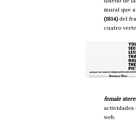
diseño de l
mural que a
(1814)
del fr
cuatro vert
female ster
actividades
web.