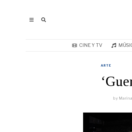
CINE Y TV
MÚSI
ARTE
‘Guer
by
Marina