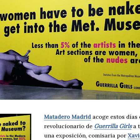
Matadero Madrid
acoge estos días e
revolucionario de
Guerrilla Girls
a t
una exposición, comisaria por
Xavi