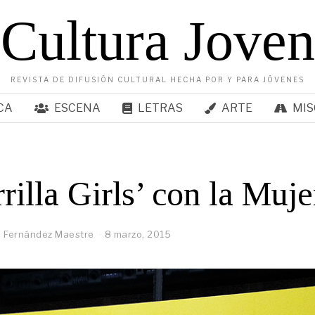
Cultura Joven
REVISTA DE DIFUSIÓN CULTURAL HECHA POR Y PARA JÓVENES
CA
ESCENA
LETRAS
ARTE
MIS
rilla Girls’ con la Muje
 Fernández Maestre
8 marzo, 2015