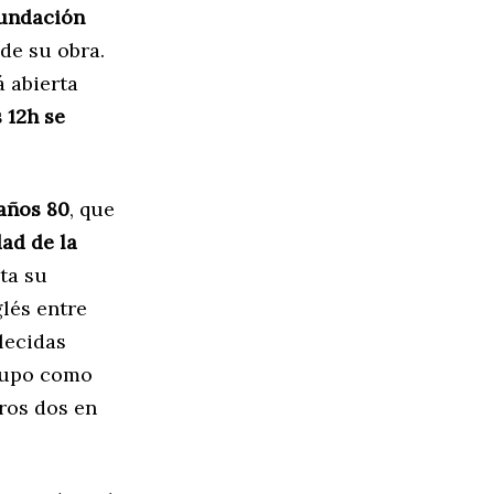
fundación
de su obra.
 abierta
 12h se
 años 80
, que
ad de la
ta su
glés entre
lecidas
grupo como
tros dos en