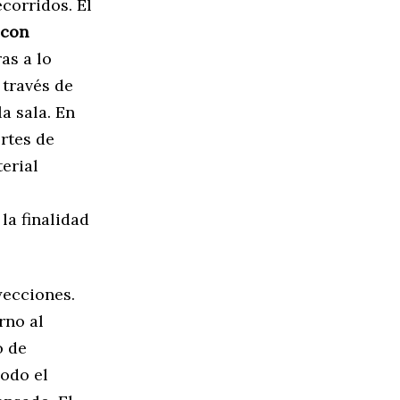
corridos. El
 con
as a lo
 través de
a sala. En
ortes de
erial
la finalidad
yecciones.
rno al
o de
Todo el