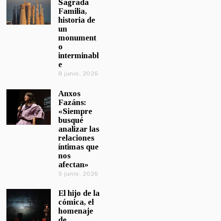
Sagrada
Familia,
historia de
un
monument
o
interminabl
e
8 junio, 2026
Anxos
Fazáns:
«Siempre
busqué
analizar las
relaciones
íntimas que
nos
afectan»
5 junio, 2026
El hijo de la
cómica, el
homenaje
de